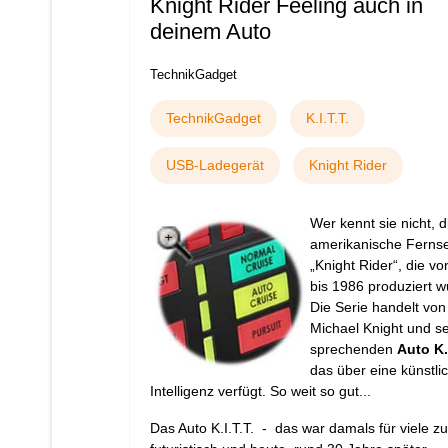
Knight Rider Feeling auch in
deinem Auto
TechnikGadget
TechnikGadget
K.I.T.T.
USB-Ladegerät
Knight Rider
Wer kennt sie nicht, d
amerikanische Ferns
„Knight Rider“, die v
bis 1986 produziert w
Die Serie handelt von
Michael Knight und s
sprechenden
Auto
K.
das über eine künstli
Intelligenz verfügt. So weit so gut...
Das Auto K.I.T.T. - das war damals für viele zu