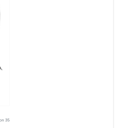
n
A,
von 35