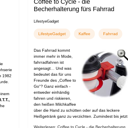
Coffee to Cycle - die
Becherhalterung fürs Fahrrad
LifestyeGadget
LifestyeGadget
Kaffee
Fahrrad
Das Fahrrad kommt
immer mehr in Mode,
fahrradfahren ist
ie
angesagt… Und was
ehserie
bedeutet das für uns
on 1982
Freunde des „Coffee to
urde.
Go“? Ganz einfach -
entweder einhändig
einem
fahren und riskieren,
I.T.T.,
den heißen Milchkaffee
che
über die Hand zu schütten oder auf das leckere
Heißgetränk ganz zu verzichten. Zumindest bis jetz
Weiterlesen: Coffee to Cycle - die Becherhalterung