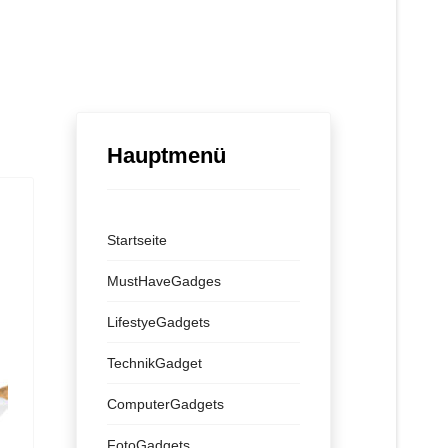
Hauptmenü
Startseite
MustHaveGadges
LifestyeGadgets
TechnikGadget
ComputerGadgets
FotoGadgets