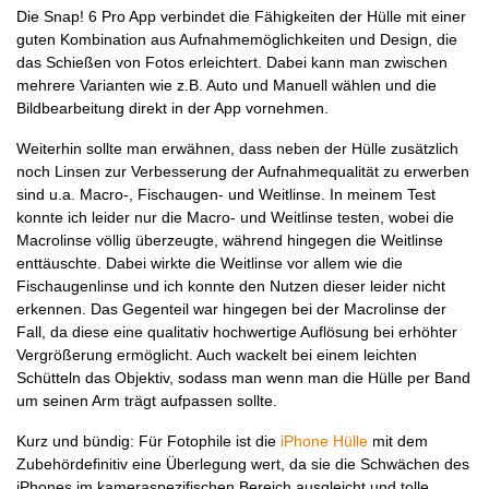
Die Snap! 6 Pro App verbindet die Fähigkeiten der Hülle mit einer
guten Kombination aus Aufnahmemöglichkeiten und Design, die
das Schießen von Fotos erleichtert. Dabei kann man zwischen
mehrere Varianten wie z.B. Auto und Manuell wählen und die
Bildbearbeitung direkt in der App vornehmen.
Weiterhin sollte man erwähnen, dass neben der Hülle zusätzlich
noch Linsen zur Verbesserung der Aufnahmequalität zu erwerben
sind u.a. Macro-, Fischaugen- und Weitlinse. In meinem Test
konnte ich leider nur die Macro- und Weitlinse testen, wobei die
Macrolinse völlig überzeugte, während hingegen die Weitlinse
enttäuschte. Dabei wirkte die Weitlinse vor allem wie die
Fischaugenlinse und ich konnte den Nutzen dieser leider nicht
erkennen. Das Gegenteil war hingegen bei der Macrolinse der
Fall, da diese eine qualitativ hochwertige Auflösung bei erhöhter
Vergrößerung ermöglicht. Auch wackelt bei einem leichten
Schütteln das Objektiv, sodass man wenn man die Hülle per Band
um seinen Arm trägt aufpassen sollte.
Kurz und bündig: Für Fotophile ist die
iPhone Hülle
mit dem
Zubehördefinitiv eine Überlegung wert, da sie die Schwächen des
iPhones im kameraspezifischen Bereich ausgleicht und tolle