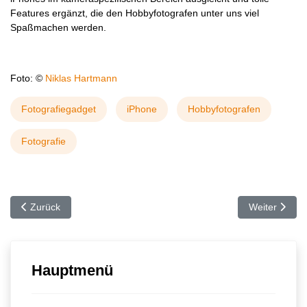
Features ergänzt, die den Hobbyfotografen unter uns viel
Spaßmachen werden.
Foto: ©
Niklas Hartmann
Fotografiegadget
iPhone
Hobbyfotografen
Fotografie
Vorheriger Beitrag: Getestet – die Actioncam CX GOLD
Nächster Beit
Zurück
Weiter
Hauptmenü