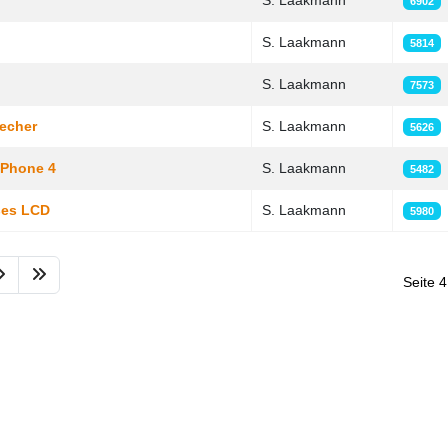
S. Laakmann
6902
S. Laakmann
5814
S. Laakmann
7573
echer
S. Laakmann
5626
iPhone 4
S. Laakmann
5482
ßes LCD
S. Laakmann
5980
Seite 4