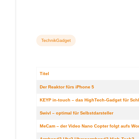
TechnikGadget
Titel
Beiträge
Der Reaktor fürs iPhone 5
KEYP in-touch – das HighTech-Gadget für Schl
Swivl – optimal für Selbstdarsteller
MeCam – der Video Nano Copter folgt aufs Wor