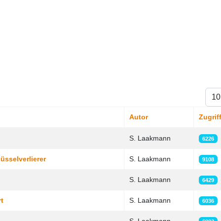
Anze
Autor
Zugrif
S. Laakmann
6226
üsselverlierer
S. Laakmann
9108
S. Laakmann
6429
t
S. Laakmann
6036