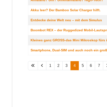
Armband? Uhr? Uhrenarmband? High-Tech?
Akku leer? Der Bamboo Solar Charger hilft.
Entdecke deine Welt neu – mit dem Simulus
Boombot REX – der Ruggedized Mobil-Lautspr
Kleines ganz GROSS-das Mini Mikroskop fürs 
Smartphone, Dual-SIM und auch noch ein gro
1
2
3
4
5
6
7