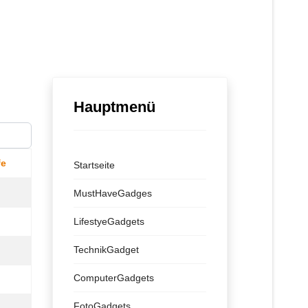
Hauptmenü
ige #
fe
Startseite
MustHaveGadges
LifestyeGadgets
TechnikGadget
ComputerGadgets
FotoGadgets