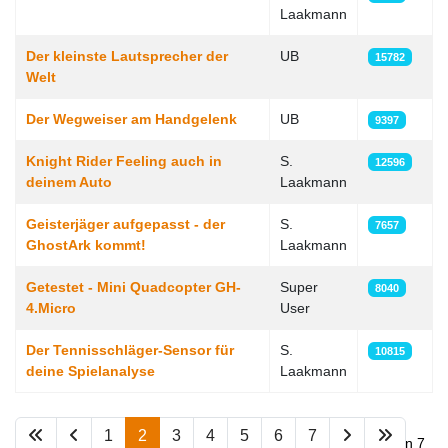
Laakmann
Der kleinste Lautsprecher der
UB
15782
Welt
Der Wegweiser am Handgelenk
UB
9397
Knight Rider Feeling auch in
S.
12596
deinem Auto
Laakmann
Geisterjäger aufgepasst - der
S.
7657
GhostArk kommt!
Laakmann
Getestet - Mini Quadcopter GH-
Super
8040
4.Micro
User
Der Tennisschläger-Sensor für
S.
10815
deine Spielanalyse
Laakmann
1
2
3
4
5
6
7
Seite 2 von 7