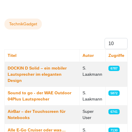
TechnikGadget
Anzeige #
Titel
Autor
Zugriffe
Beiträge
DOCKIN D Solid – ein mobiler
S.
6787
Lautsprecher im eleganten
Laakmann
Design
Sound to go - der WAE Outdoor
S.
5872
04Plus Lautsprecher
Laakmann
AirBar – der Touchscreen für
Super
6741
Notebooks
User
Alle E-Go Cruiser oder was…
S.
7130