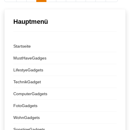
Hauptmenü
Startseite
MustHaveGadges
LifestyeGadgets
TechnikGadget
ComputerGadgets
FotoGadgets
WohnGadgets
SonstigeGadgets