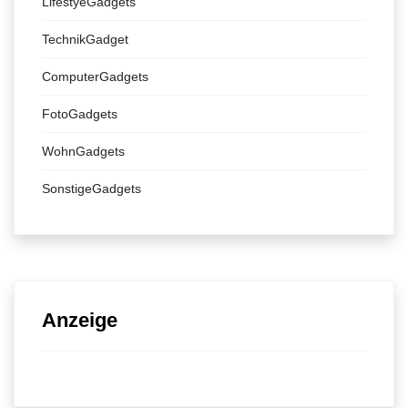
LifestyeGadgets
TechnikGadget
ComputerGadgets
FotoGadgets
WohnGadgets
SonstigeGadgets
Anzeige