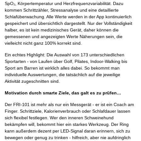
SpO₂, Körpertemperatur und Herzfrequenzvariabilität. Dazu
kommen Schrittzähler, Stressanalyse und eine detaillierte
Schlafüberwachung. Alle Werte werden in der App kontinuierlich
gespeichert und übersichtlich dargestellt. Nur der Vollständigkeit
halber, es ist kein medizinisches Gerät, daher können die
gemessenen und angezeigten Werte Näherungen sein, die
vielleicht nicht ganz 100% korrekt sind.
Ein echtes Highlight: Die Auswahl von 173 unterschiedlichen
Sportarten - von Laufen über Golf, Pilates, Indoor-Walking bis
Sport am Barren ist wirklich alles dabei. So bekommt man
individuelle Auswertungen, die tatsächlich auf die jeweilige
Aktivität zugeschnitten sind.
Motivation durch smarte Ziele, das galt es zu prüfen…
Der FRI-101 ist mehr als nur ein Messgerät - er ist ein Coach am
Finger. Schrittziele, Kalorienverbrauch oder Schlafdauer lassen
sich flexibel festlegen. Wer den inneren Schweinehund
bekämpfen will, bekommt hier ein starkes Werkzeug. Der Ring
kann außerdem dezent per LED-Signal daran erinnern, sich zu
bewegen oder genug zu trinken - hilfreich, aber nie aufdringlich