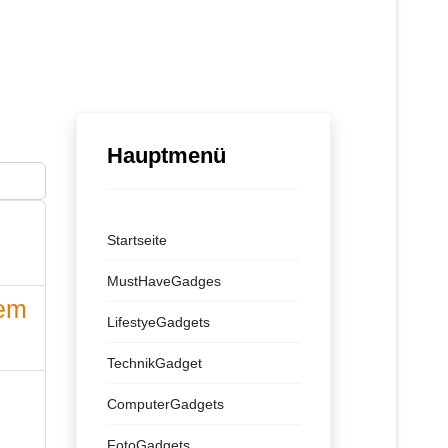
Hauptmenü
ige #
Startseite
MustHaveGadges
dem
LifestyeGadgets
TechnikGadget
ComputerGadgets
FotoGadgets