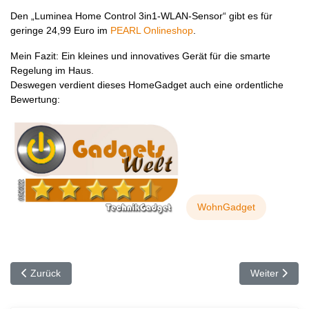
Den „Luminea Home Control 3in1-WLAN-Sensor“ gibt es für
geringe 24,99 Euro im
PEARL Onlineshop
.
Mein Fazit: Ein kleines und innovatives Gerät für die smarte
Regelung im Haus.
Deswegen verdient dieses HomeGadget auch eine ordentliche
Bewertung:
WohnGadget
Vorheriger Beitrag: Die Radiowelt zu Hause an deiner Steckdose
Nächster Bei
Zurück
Weiter