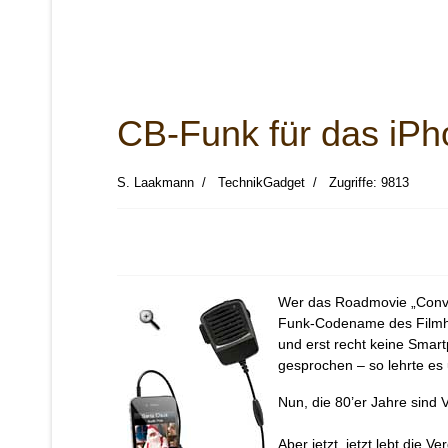
CB-Funk für das iP
S. Laakmann
TechnikGadget
Zugriffe: 9813
Wer das Roadmovie „Convo
Funk-Codename des Filmhe
und erst recht keine Smar
gesprochen – so lehrte es
Nun, die 80’er Jahre sind
Aber jetzt, jetzt lebt die