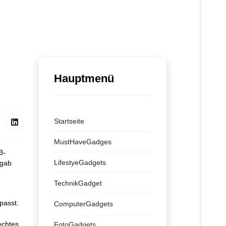
Hauptmenü
Startseite
MustHaveGadges
B-
LifestyeGadgets
 gab
TechnikGadget
passt.
ComputerGadgets
echtes
FotoGadgets