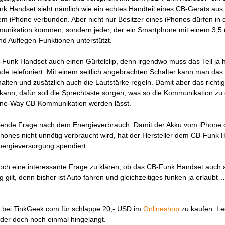
k Handset sieht nämlich wie ein echtes Handteil eines CB-Geräts aus, 
inem iPhone verbunden. Aber nicht nur Besitzer eines iPhones dürfen in 
unikation kommen, sondern jeder, der ein Smartphone mit einem 3,
d Auflegen-Funktionen unterstützt.
-Funk Handset auch einen Gürtelclip, denn irgendwo muss das Teil ja h
de telefoniert. Mit einem seitlich angebrachten Schalter kann man das
lten und zusätzlich auch die Lautstärke regeln. Damit aber das richti
ann, dafür soll die Sprechtaste sorgen, was so die Kommunikation zu 
„One-Way CB-Kommunikation werden lässt.
nende Frage nach dem Energieverbrauch. Damit der Akku vom iPhone 
ones nicht unnötig verbraucht wird, hat der Hersteller dem CB-Funk 
nergieversorgung spendiert.
noch eine interessante Frage zu klären, ob das CB-Funk Handset auch 
 gilt, denn bisher ist Auto fahren und gleichzeitiges funken ja erlaubt…
 bei TinkGeek.com für schlappe 20,- USD im
Onlineshop
zu kaufen. Le
der doch noch einmal hingelangt.