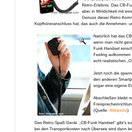
Retro-Erlebnis. Das CB-Fun
aber in Wirklichkeit mit e
Genuss dieser Retro-Komm
Kopfhöreranschluss hat, das auch die Annehmen- un
Natürlich hat das CB
wenn man nicht gera
Funk Handset einscha
Feeling aufkommen k
echt realistischen 
Jetzt noch die span
den anderen Smartph
sogar eine eigene E
Abschließen bleibt 
Freisprecheinrichtung
(Quelle:
Wikipedia
)
Das Retro-Spaß-Gerät „CB-Funk Handset“ gibt’s es
bei den Transportkosten nach Übersee wird dann lei