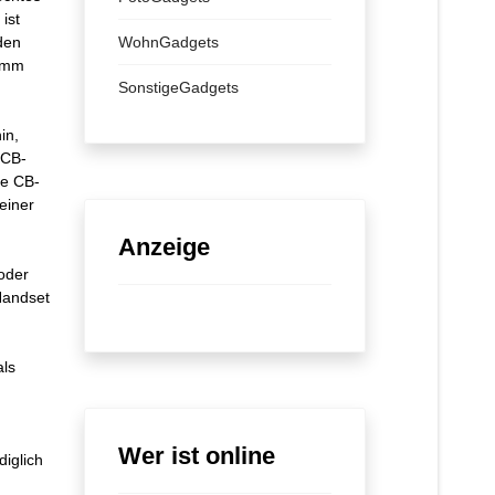
ist
den
WohnGadgets
5 mm
SonstigeGadgets
in,
 CB-
ge CB-
einer
Anzeige
oder
Handset
als
Wer ist online
diglich