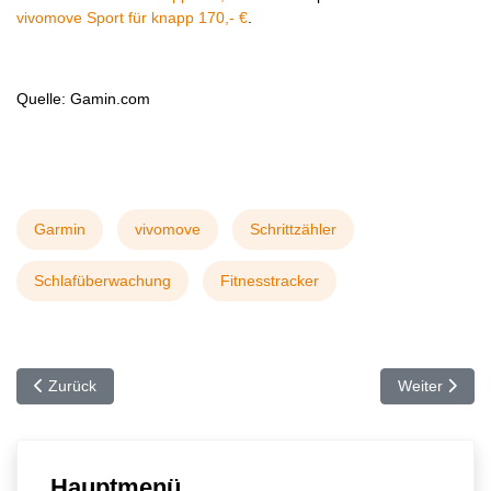
vivomove Sport für knapp 170,- €
.
Quelle: Gamin.com
Garmin
vivomove
Schrittzähler
Schlafüberwachung
Fitnesstracker
Vorheriger Beitrag: Biermobil - die mobile Lösung für gekühlte Ge
Nächster Bei
Zurück
Weiter
Hauptmenü