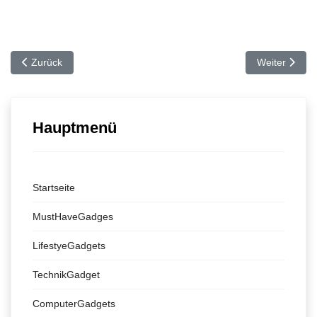
Vorheriger Beitrag: Endlich – Arcade Daddelautomat fürs iPhone
Nächster Beit
Zurück
Weiter
Hauptmenü
Startseite
MustHaveGadges
LifestyeGadgets
TechnikGadget
ComputerGadgets