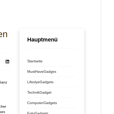
en
Hauptmenü
Startseite
MustHaveGadges
LifestyeGadgets
Ganz
TechnikGadget
ComputerGadgets
cher
ses
FotoGadgets