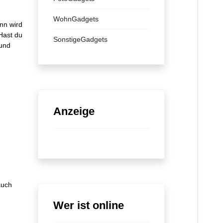
WohnGadgets
nn wird
 Hast du
SonstigeGadgets
 und
Anzeige
auch
Wer ist online