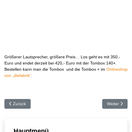
Größerer Lautsprecher, größere Preis… Los geht es mit 350,-
Euro und endet derzeit bei 420,- Euro mit der Tombox 140+.
Bestellen kann man die Tombox und die Tombox + im
Onlineshop
von „diefabrik“
.
Vorheriger Beitrag: Luxus-Ständer für das iPad
Nächster Beit
Zurück
Weiter
Hauptmenü