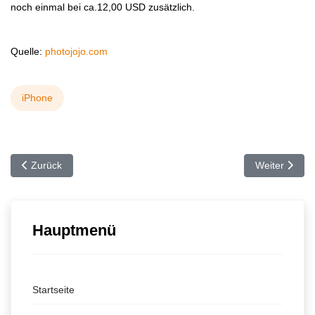
noch einmal bei ca.12,00 USD zusätzlich.
Quelle:
photojojo.com
iPhone
Vorheriger Beitrag: Mehr Blitz fürs iPhone - mit dem iFlash
Nächster Bei
Zurück
Weiter
Hauptmenü
Startseite