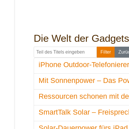
Die Welt der Gadget
Teil des Titels eingeben
Filter
Zurü
iPhone Outdoor-Telefonierer
Mit Sonnenpower – Das Pow
Ressourcen schonen mit de
SmartTalk Solar – Freispre
Solar-Dauerpower fürs iPad