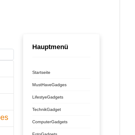
Hauptmenü
ige #
Startseite
MustHaveGadges
LifestyeGadgets
TechnikGadget
nes
ComputerGadgets
FotoGadgets